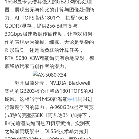
16GB显卡凭借其强大的GB203核心处理
器，展现出无与伦比的计算与图像处理能
力。AI TOPS高达1801个，搭配16GB
GDDR7显存，提供256-Bit带宽与
30Gbps极速数据传输速度，让游戏和创
作的表现更为流畅、细腻。无论是复杂的
图形渲染，还是高负载的计算任务，
RTX 5080 X3W都能游刃有余地应对，彻
底释放玩家与创作者的潜力。
剥开极简外壳，NVIDIA Blackwell
架构的GB203核心正释放1801TOPS的AI
飓风。这相当于让450部智能
手机
同时进
行深度学习的算力，在960GB/s显存带宽
(≈3秒传完整部8K《阿凡达3》)加持下，
8K光追渲染如同热刀切穿黄油。实测夜
之城暴雨场景中，DLSS4技术暴力拉升