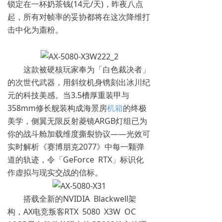
锁定在一杯奶茶钱(14元/天)，昨夜八点
起，所有对帧率的妥协都将在这次降维打
击中化为齑粉。
这款被硬核玩家奉为「白色裁决者」
的次世代武器，用斜纹机身镌刻出冰川纪
元的科技美感。当3.5槽厚重装甲与
358mm修长舰装构成海景房
机箱
的终极
美学，侧翼无限反射菱镜ARGB灯组已为
你的战斗舱加载维度撕裂协议——光效可
实时解析《赛博朋克2077》中每一颗弹
道的轨迹，令「GeForce RTX」标识化
作虚拟与现实交战的信标。
搭载全新的NVIDIA Blackwell架
构，AX电竞叛客RTX 5080 X3W OC