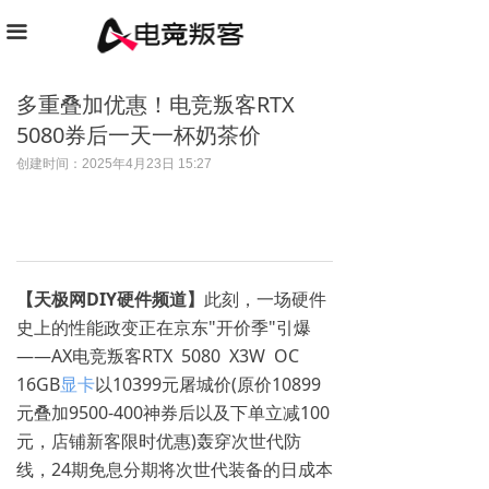
끀
多重叠加优惠！电竞叛客RTX
5080券后一天一杯奶茶价
创建时间：
2025年4月23日
15:27
【天极网DIY硬件频道】
此刻，一场硬件
史上的性能政变正在京东"开价季"引爆
——AX电竞叛客RTX 5080 X3W OC
16GB
显卡
以10399元屠城价(原价10899
元叠加9500-400神券后以及下单立减100
元，店铺新客限时优惠)轰穿次世代防
线，24期免息分期将次世代装备的日成本