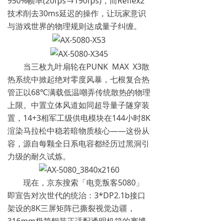
950%帧率(20fps→190fps)，而Reflex2
技术削去30ms延迟的操作，让玩家意识
与游戏世界的物理规则达成量子纠缠。
当三枚九叶扇轮在PUNK MAX X3散
热系统中掀起绝对零度风暴，七根复合热
管正以68℃满载低温嘲弄传统散热的物理
上限。中置立体风道如同超导量子隧穿装
置，14+3相军工级供电模块在144小时8K
渲染马拉松中稳若暗物质核心——这份从
容，源自每颗全日系电容都经历过黑洞引
力级的耐久试炼。
现在，京东搜索「电竞叛客5080」
即宣告对次世代的统治：3*DP2.1b接口
架设的8K三屏矩阵已撕裂视觉边疆，