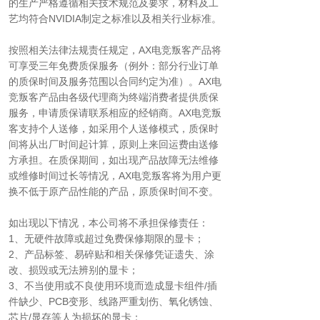
的生产严格遵循相关技术规范及要求，材料及工
艺均符合NVIDIA制定之标准以及相关行业标准。
按照相关法律法规责任规定，AX电竞叛客产品将
可享受三年免费质保服务（例外：部分行业订单
的质保时间及服务范围以合同约定为准）。AX电
竞叛客产品由各级代理商为终端消费者提供质保
服务，申请质保请联系相应的经销商。AX电竞叛
客支持个人送修，如采用个人送修模式，质保时
间将从出厂时间起计算，原则上来回运费由送修
方承担。在质保期间，如出现产品故障无法维修
或维修时间过长等情况，AX电竞叛客将为用户更
换不低于原产品性能的产品，原质保时间不变。
如出现以下情况，本公司将不承担保修责任：
1、无硬件故障或超过免费保修期限的显卡；
2、产品标签、易碎贴和相关保修凭证遗失、涂
改、损毁或无法辨别的显卡；
3、不当使用或不良使用环境而造成显卡组件/插
件缺少、PCB变形、线路严重划伤、氧化锈蚀、
芯片/显存等人为损坏的显卡；